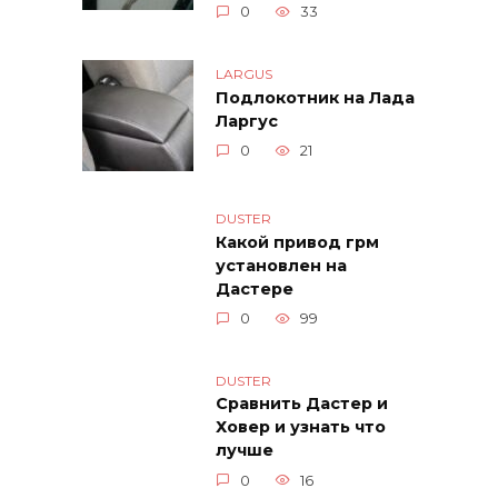
0
33
LARGUS
Подлокотник на Лада
Ларгус
0
21
DUSTER
Какой привод грм
установлен на
Дастере
0
99
DUSTER
Сравнить Дастер и
Ховер и узнать что
лучше
0
16