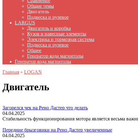
Сравнение
Общие темы
Двигатель
Подвеска и рулевое
LARGUS
Двигатель и коробка
Кузов и навесные элементы
Электрика и тормозная система
Подвеска и рулевое
Общее
Генератор кода магнитолы
Генератор кода магнитолы
Главная
»
LOGAN
Двигатель
Загорелся чек на Рено Дастер что делать
04.04.2025
Стабильность функционирования мотора является весьма важн
Передние брызговики на Рено Дастер увеличенные
04.04.2025