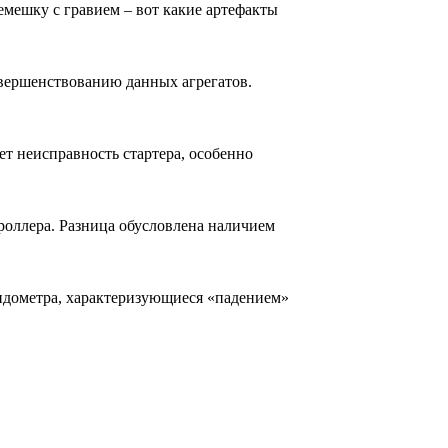
емешку с гравием – вот какие артефакты
вершенствованию данных агрегатов.
т неисправность стартера, особенно
оллера. Разница обусловлена наличием
пидометра, характеризующиеся «падением»