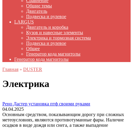
Сравнение
Общие темы
Двигатель
Подвеска и рулевое
LARGUS
Двигатель и коробка
Кузов и навесные элементы
Электрика и тормозная система
Подвеска и рулевое
Общее
Генератор кода магнитолы
Генератор кода магнитолы
Главная
»
DUSTER
Электрика
Рено Дастер установка птф своими руками
04.04.2025
Основным средством, показывающим дорогу при сложных
метеоусловиях, являются противотуманные фары. Наличие
осадков в виде дождя или снега, а также выпадение